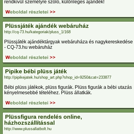
rendkívül személyre szóló, különleges ajándék!
Plüssjáték ajándék webáruház
http://cq-73.hu/kategoriak/pluss_1/168
Plüssjáték ajándéktárgyak webáruháza és nagykereskedése
- CQ-73.hu webáruház
Pipike bébi plüss játék
http://pipikejatek.hu/shop_art.php?shop_id=9250&cat=233877
Bébi plüss játékok, plüss figurák. Plüss figurák a bébi utazás
kényelmesebbé tételéhez. Plüss állatkák.
Plüssfigura rendelés online,
házhozszállítással
http://www.plussallatbolt.hu