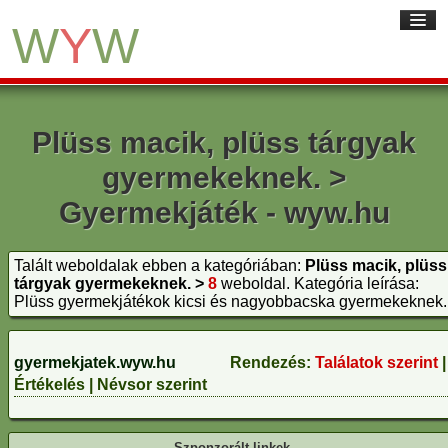
W
Y
W
Nyitólap
Plüss macik, plüss tárgyak
Linkajánlás
gyermekeknek. >
Új linkek
Gyermekjáték - wyw.hu
Top linkek
Szavazat szerint
Talált weboldalak ebben a kategóriában:
Plüss macik, plüss
Kedvencek
tárgyak gyermekeknek. >
8
weboldal. Kategória leírása:
Plüss gyermekjátékok kicsi és nagyobbacska gyermekeknek.
Segítség
gyermekjatek.wyw.hu
Rendezés:
Találatok szerint
|
WYW nyitólap
Értékelés
|
Névsor szerint
WYW linkek
WYW valutaváltó
Szponzorált linkek