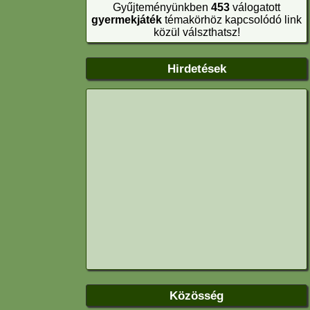
Gyűjteményünkben
453
válogatott
gyermekjáték
témakörhöz kapcsolódó link
közül válszthatsz!
Hirdetések
Közösség