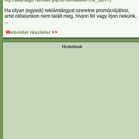
http://www.adgift.hu/index.php?dt=termekek&f=cat_1&s=71
Ha olyan (egyedi) reklámtárgyat szeretne promóciójához,
amit oldalunkon nem talált meg, hívjon fel vagy írjon nekünk,
...
Hirdetések