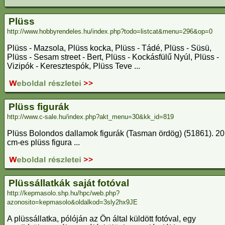
Plüss
http://www.hobbyrendeles.hu/index.php?todo=listcat&menu=296&op=0
Plüss - Mazsola, Plüss kocka, Plüss - Tádé, Plüss - Süsü,
Plüss - Sesam street - Bert, Plüss - Kockásfülű Nyúl, Plüss -
Vizipók - Keresztespók, Plüss Teve ...
Plüss figurák
http://www.c-sale.hu/index.php?akt_menu=30&kk_id=819
Plüss Bolondos dallamok figurák (Tasman ördög) (51861). 20
cm-es plüss figura ...
Plüssállatkák saját fotóval
http://kepmasolo.shp.hu/hpc/web.php?
azonosito=kepmasolo&oldalkod=3sly2hx9JE
A plüssállatka, pólóján az Ön által küldött fotóval, egy