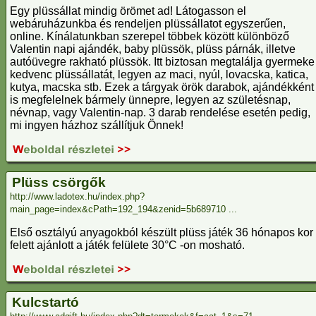
Egy plüssállat mindig örömet ad! Látogasson el
webáruházunkba és rendeljen plüssállatot egyszerűen,
online. Kínálatunkban szerepel többek között különböző
Valentin napi ajándék, baby plüssök, plüss párnák, illetve
autóüvegre rakható plüssök. Itt biztosan megtalálja gyermeke
kedvenc plüssállatát, legyen az maci, nyúl, lovacska, katica,
kutya, macska stb. Ezek a tárgyak örök darabok, ajándékként
is megfelelnek bármely ünnepre, legyen az születésnap,
névnap, vagy Valentin-nap. 3 darab rendelése esetén pedig,
mi ingyen házhoz szállítjuk Önnek!
Plüss csörgők
http://www.ladotex.hu/index.php?
main_page=index&cPath=192_194&zenid=5b689710 ...
Első osztályú anyagokból készült plüss játék 36 hónapos kor
felett ajánlott a játék felülete 30°C -on mosható.
Kulcstartó